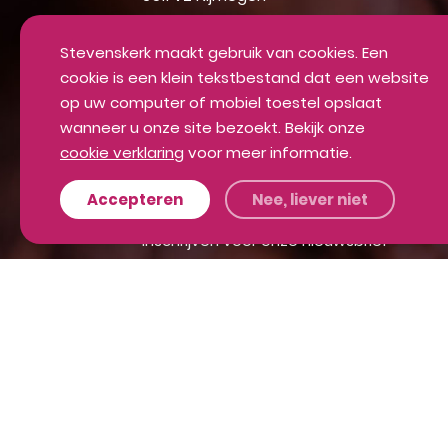
024 - 36 04 710
Stevenskerk maakt gebruik van cookies. Een
info@stevenskerk.nl
cookie is een klein tekstbestand dat een website
op uw computer of mobiel toestel opslaat
wanneer u onze site bezoekt. Bekijk onze
cookie verklaring
voor meer informatie.
Accepteren
Nee, liever niet
Up-to-date blijven van alle mooie din
Inschrijven voor onze nieuwsbrief
INSCHRIJVEN
Algemene voorwaarden
Privacyverklaring