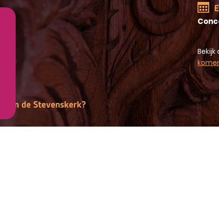
E
Conc
Bekijk 
kome
gen in de Stevenskerk?
Disclaimer
Colofon
Alle