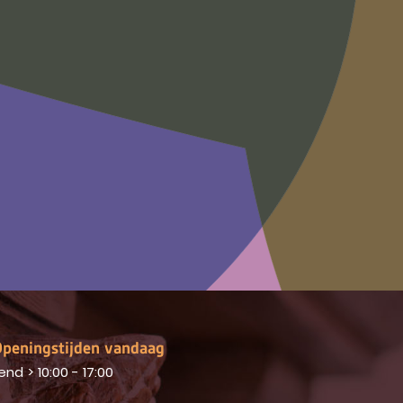
peningstijden vandaag
end
>
10:00 - 17:00