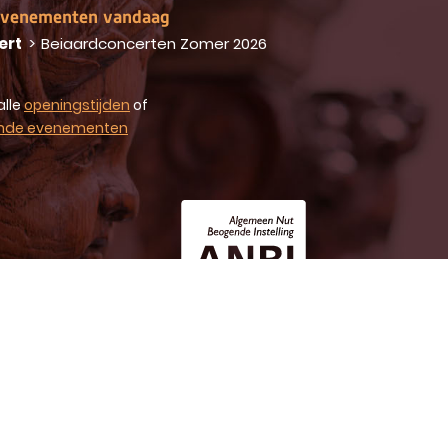
venementen vandaag
ert
>
Beiaardconcerten Zomer 2026
alle
openingstijden
of
nde evenementen
 rechten voorbehouden Stevenskerk 2026
UX