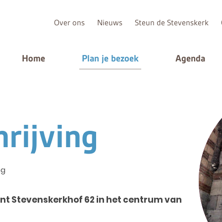
Over ons
Nieuws
Steun de Stevenskerk
Home
Plan je bezoek
Agenda
rijving
ng
int Stevenskerkhof 62 in het centrum van