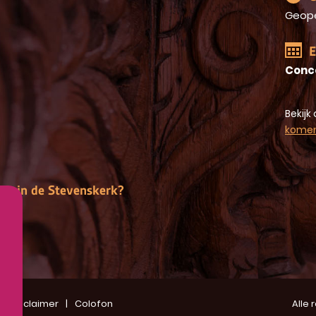
Geop
E
Conc
Bekijk 
kome
gen in de Stevenskerk?
Disclaimer
Colofon
Alle