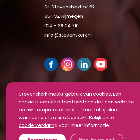
St. Stevenskerkhof 62
6511 VZ Nijmegen
024 - 36 04 710
info@stevenskerk.nl
Up-to-date blijven van alle mooie din
Inschrijven voor onze nieuwsbrief
Stevenskerk maakt gebruik van cookies. Een
cookie is een klein tekstbestand dat een website
INSCHRIJVEN
op uw computer of mobiel toestel opslaat
wanneer u onze site bezoekt. Bekijk onze
cookie verklaring
voor meer informatie.
Algemene voorwaarden
Privacyverklaring
Accepteren
Nee, liever niet