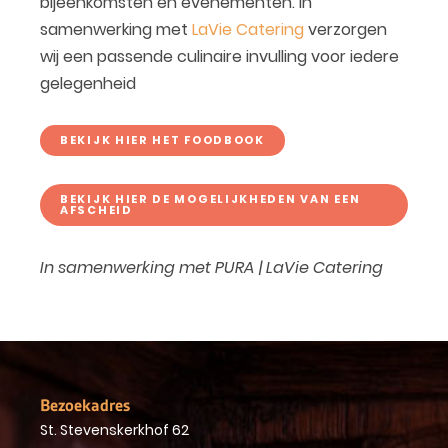
bijeenkomsten en evenementen. In
samenwerking met
LaVie Catering
verzorgen
wij een passende culinaire invulling voor iedere
gelegenheid
BEKIJK HIER HET FOODBOOK
BEKIJK HIER DE MOGELIJKHEDEN VAN EEN
AFSCHEID
In samenwerking met PURA | LaVie Catering
Bezoekadres
St. Stevenskerkhof 62