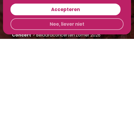
Openingstijden vandaag
Accepteren
Geopend
>
10:00 - 17:00
Nee, liever niet
Evenementen vandaag
Concert
>
Beiaardconcerten Zomer 2026
Kerkdienst
>
Vrijdagmiddaggebed 7
augustus
Bekijk alle
openingstijden
of
komende evenementen