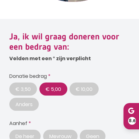
Ja, ik wil graag doneren voor
een bedrag van:
Velden met een
*
zijn verplicht
Donatie bedrag
*
​€ 3,50
€ 5,00
​€ 10,00
Anders
8.6
Aanhef
*
De heer
Mevrouw
Geen