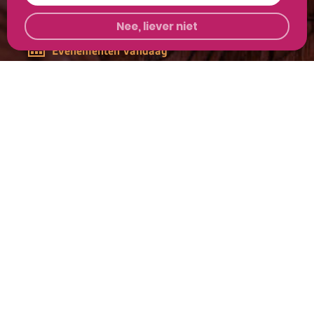
Geopend
>
10:00 - 17:00
Nee, liever niet
Evenementen vandaag
Concert
>
Beiaardconcerten Zomer 2026
Kerkdienst
>
Viering 9 augustus
Bekijk alle
openingstijden
of
komende evenementen
Up-to-date blijven van alle mooie dingen in de
Stevenskerk?