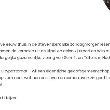
halve eeuw thuis in de Stevenskerk. Elke zondagmorgen lez
 samen de verhalen uit de Bijbel en delen zij Brood en Wijn 
ergelijke gezamenlijke viering van Schrift en Tafel is in Ned
typastoraat – wil een eigentijdse geloofsgemeenschap zi
zoek naar wat aan ons leven en samenleven zin geeft: de 
n!
t Huijzer