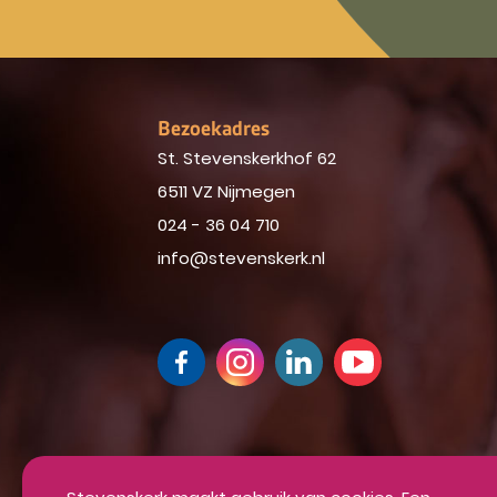
Bezoekadres
St. Stevenskerkhof 62
6511 VZ Nijmegen
024 - 36 04 710
info@stevenskerk.nl
Up-to-date blijven van alle mooie din
Inschrijven voor onze nieuwsbrief