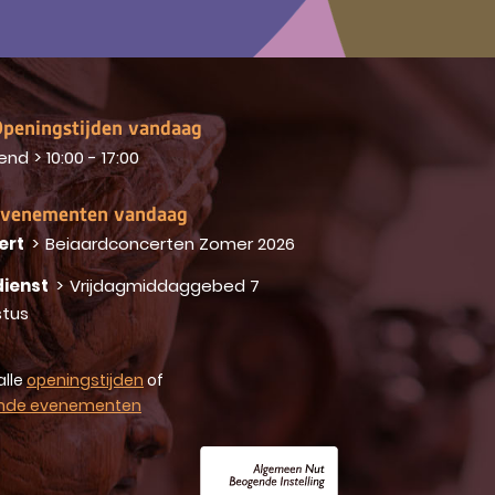
peningstijden vandaag
end
>
10:00 - 17:00
venementen vandaag
ert
>
Beiaardconcerten Zomer 2026
ienst
>
Vrijdagmiddaggebed 7
tus
alle
openingstijden
of
nde evenementen