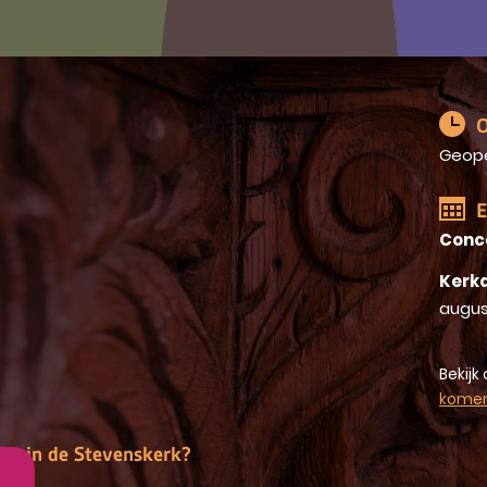
O
Geop
E
Conc
Kerkd
augus
Bekijk 
kome
gen in de Stevenskerk?