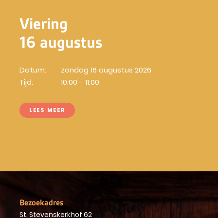
Viering
16 augustus
Datum:
zondag 16 augustus 2026
Tijd:
10:00 - 11:00
LEES MEER
Bezoekadres
St. Stevenskerkhof 62