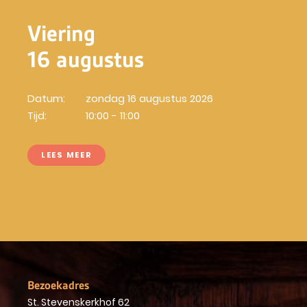
Viering
16 augustus
Datum:
zondag 16 augustus 2026
Tijd:
10:00 - 11:00
LEES MEER
Bezoekadres
St. Stevenskerkhof 62