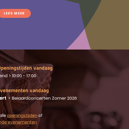
LEES MEER
peningstijden vandaag
end
>
10:00 - 17:00
venementen vandaag
ert
>
Beiaardconcerten Zomer 2026
alle
openingstijden
of
nde evenementen