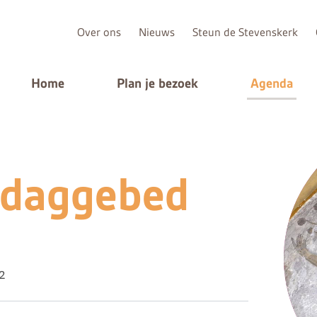
Over ons
Nieuws
Steun de Stevenskerk
Home
Plan je bezoek
Agenda
ddaggebed
2