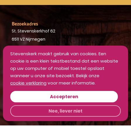
Bezoekadres
St. Stevenskerkhof 62
6511 VZ Nijmegen
024 - 36 04 710
Stevenskerk maakt gebruik van cookies. Een
info@stevenskerk.nl
cookie is een klein tekstbestand dat een website
op uw computer of mobiel toestel opslaat
wanneer u onze site bezoekt. Bekijk onze
cookie verklaring
voor meer informatie.
Accepteren
Openingstijden vandaag
Nee, liever niet
Geopend
>
10:00 - 17:00