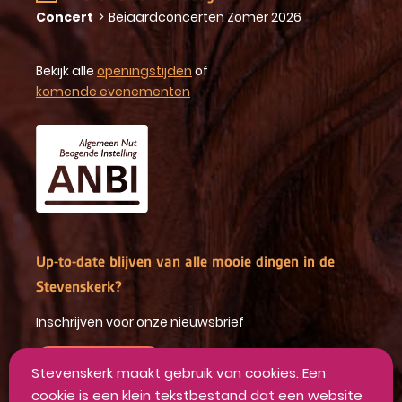
Concert
>
Beiaardconcerten Zomer 2026
Bekijk alle
openingstijden
of
komende evenementen
Up-to-date blijven van alle mooie dingen in de
Stevenskerk?
Inschrijven voor onze nieuwsbrief
INSCHRIJVEN
Stevenskerk maakt gebruik van cookies. Een
cookie is een klein tekstbestand dat een website