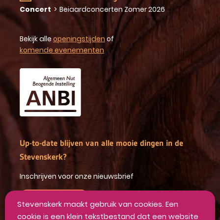
Concert
>
Beiaardconcerten Zomer 2026
Bekijk alle
openingstijden
of
komende evenementen
Up-to-date blijven van alle mooie dingen in de
Stevenskerk?
Inschrijven voor onze nieuwsbrief
INSCHRIJVEN
Stevenskerk maakt gebruik van cookies. Een
cookie is een klein tekstbestand dat een website