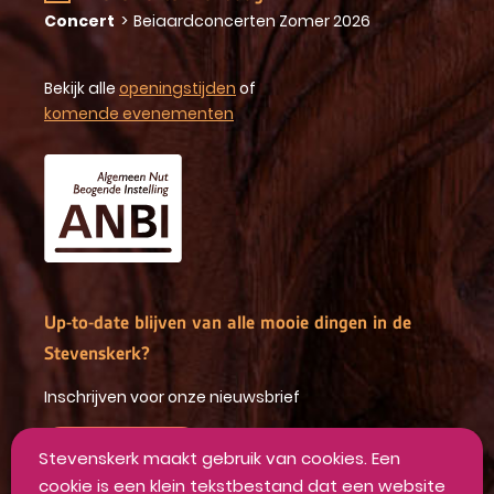
Concert
>
Beiaardconcerten Zomer 2026
Bekijk alle
openingstijden
of
komende evenementen
Up-to-date blijven van alle mooie dingen in de
Stevenskerk?
Inschrijven voor onze nieuwsbrief
INSCHRIJVEN
Stevenskerk maakt gebruik van cookies. Een
cookie is een klein tekstbestand dat een website