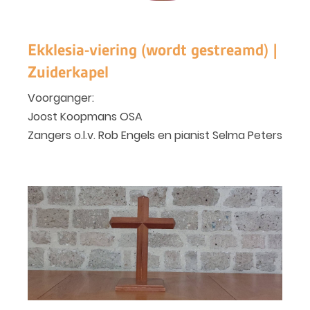
Ekklesia-viering (wordt gestreamd) |
Zuiderkapel
Voorganger:
Joost Koopmans OSA
Zangers o.l.v. Rob Engels en pianist Selma Peters