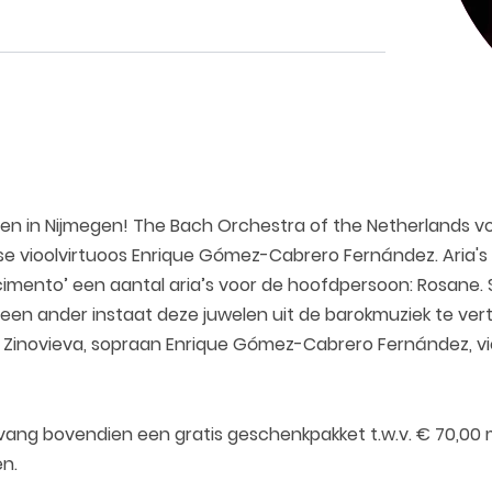
den in Nijmegen! The Bach Orchestra of the Netherlands vo
nse vioolvirtuoos Enrique Gómez-Cabrero Fernández. Aria's
 cimento’ een aantal aria’s voor de hoofdpersoon: Rosane.
een ander instaat deze juwelen uit de barokmuziek te vertol
ga Zinovieva, sopraan Enrique Gómez-Cabrero Fernández, v
vang bovendien een gratis geschenkpakket t.w.v. € 70,00 
n.