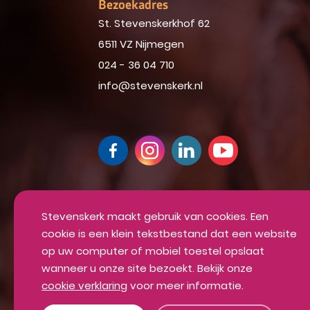
Bezoekadres
St. Stevenskerkhof 62
6511 VZ Nijmegen
024 - 36 04 710
info@stevenskerk.nl
Up-to-date blijven van alle mooie din
Inschrijven voor onze nieuwsbrief
Stevenskerk maakt gebruik van cookies. Een
cookie is een klein tekstbestand dat een website
INSCHRIJVEN
op uw computer of mobiel toestel opslaat
wanneer u onze site bezoekt. Bekijk onze
cookie verklaring
voor meer informatie.
Algemene voorwaarden
Privacyverklaring