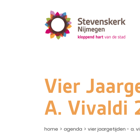
Vier Jaarge
A. Vivaldi
home
agenda
vier jaargetijden - a. v