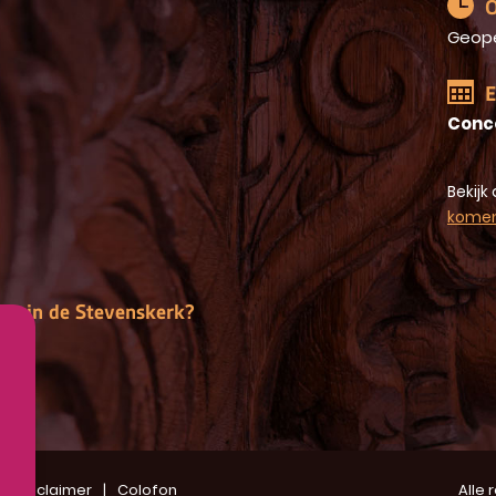
O
Geop
E
Conc
Bekijk 
kome
gen in de Stevenskerk?
Disclaimer
Colofon
Alle