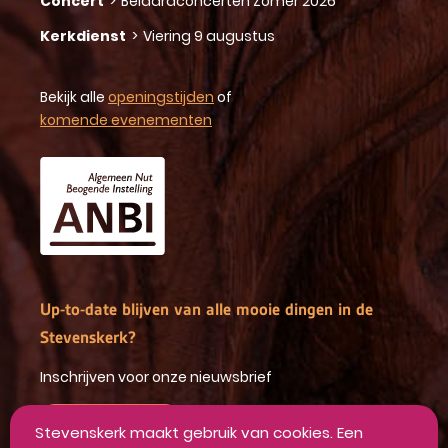
Concert
>
Beiaardconcerten Zomer 2026
Kerkdienst
>
Viering 9 augustus
Bekijk alle
openingstijden
of
komende evenementen
Up-to-date blijven van alle mooie dingen in de
Stevenskerk?
Inschrijven voor onze nieuwsbrief
INSCHRIJVEN
Stevenskerk maakt gebruik van cookies. Een