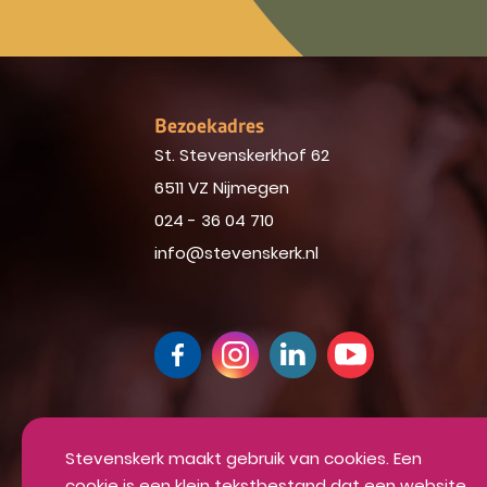
Bezoekadres
St. Stevenskerkhof 62
6511 VZ Nijmegen
024 - 36 04 710
info@stevenskerk.nl
Up-to-date blijven van alle mooie din
Inschrijven voor onze nieuwsbrief
Stevenskerk maakt gebruik van cookies. Een
cookie is een klein tekstbestand dat een website