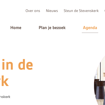
Over ons
Nieuws
Steun de Stevenskerk
Home
Plan je bezoek
Agenda
 in de
rk
nskerk