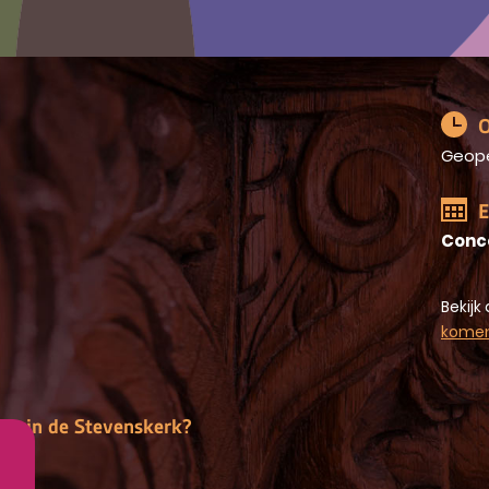
O
Geop
E
Conc
Bekijk 
kome
gen in de Stevenskerk?