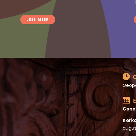
T
LEES MEER
O
Geop
E
Conc
Kerkd
augus