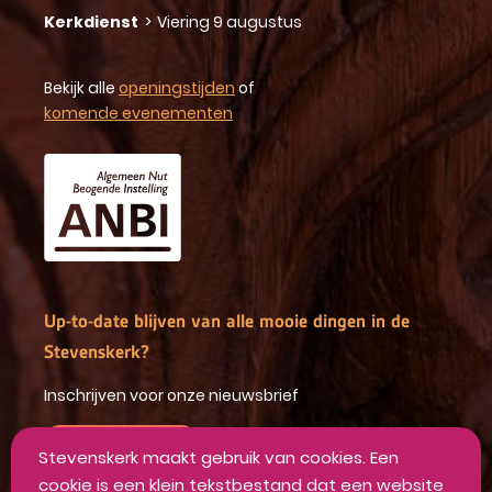
Kerkdienst
>
Viering 9 augustus
Bekijk alle
openingstijden
of
komende evenementen
Up-to-date blijven van alle mooie dingen in de
Stevenskerk?
Inschrijven voor onze nieuwsbrief
INSCHRIJVEN
Stevenskerk maakt gebruik van cookies. Een
cookie is een klein tekstbestand dat een website