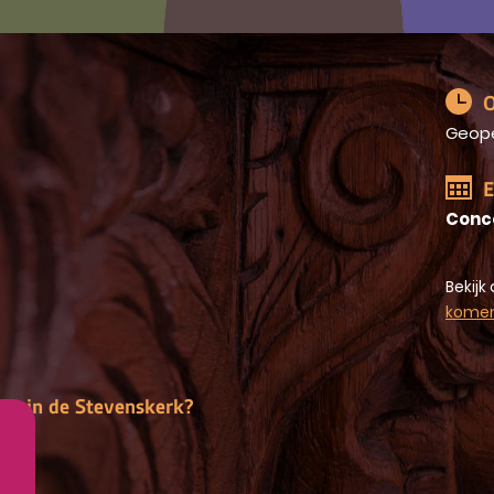
O
Geop
E
Conc
Bekijk 
kome
gen in de Stevenskerk?