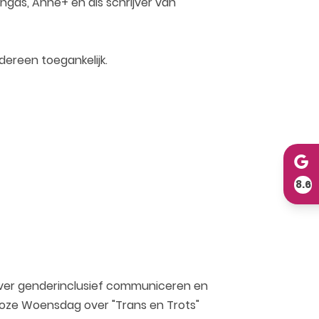
gas, Anne+ en als schrijver van
edereen toegankelijk.
8.6
over genderinclusief communiceren en
Roze Woensdag over "Trans en Trots"