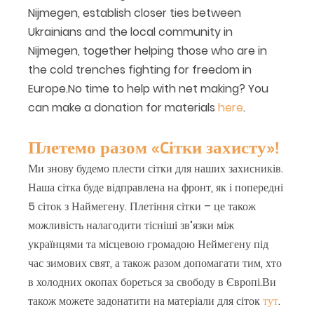
Nijmegen, establish closer ties between
Ukrainians and the local community in
Nijmegen, together helping those who are in
the cold trenches fighting for freedom in
Europe.No time to help with net making? You
can make a donation for materials
here
.
Плетемо разом «Cітки захисту»!
Ми знову будемо плести сітки для наших захисників.
Наша сітка буде відправлена на фронт, як і попередні
5 сіток з Наймегену. Плетіння сітки – це також
можливість налагодити тісніші зв’язки між
українцями та місцевою громадою Неймегену під
час зимових свят, а також разом допомагати тим, хто
в холодних окопах бореться за свободу в Європі.Ви
також можете задонатити на матеріали для сіток
тут
.