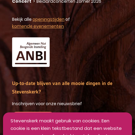
Concert
>
Beiaardconcerten Zomer 2026
Bekijk alle
openingstijden
of
komende evenementen
Up-to-date blijven van alle mooie dingen in de
Stevenskerk?
Inschrijven voor onze nieuwsbrief
INSCHRIJVEN
Stevenskerk maakt gebruik van cookies. Een
cookie is een klein tekstbestand dat een website