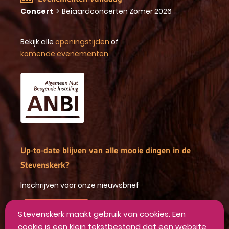
Concert
>
Beiaardconcerten Zomer 2026
Bekijk alle
openingstijden
of
komende evenementen
Up-to-date blijven van alle mooie dingen in de
Stevenskerk?
Inschrijven voor onze nieuwsbrief
INSCHRIJVEN
Stevenskerk maakt gebruik van cookies. Een
cookie is een klein tekstbestand dat een website