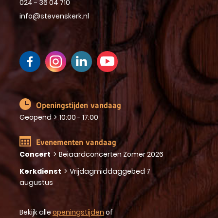
024 - 36 04 710
info@stevenskerk.nl
Openingstijden vandaag
Geopend
>
10:00 - 17:00
Evenementen vandaag
Concert
>
Beiaardconcerten Zomer 2026
Kerkdienst
>
Vrijdagmiddaggebed 7
augustus
Bekijk alle
openingstijden
of