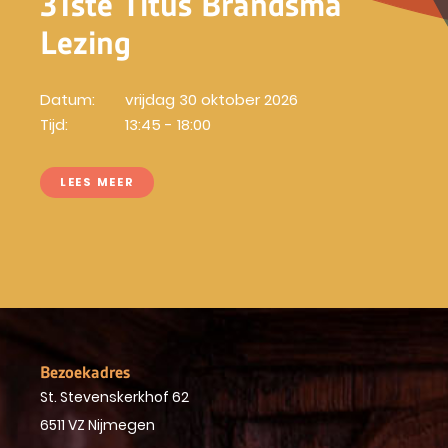
31ste Titus Brandsma
Lezing
Datum:
vrijdag 30 oktober 2026
Tijd:
13:45 - 18:00
LEES MEER
Bezoekadres
St. Stevenskerkhof 62
6511 VZ Nijmegen