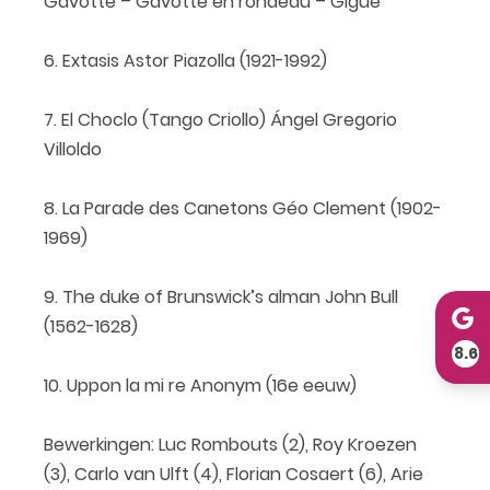
Gavotte – Gavotte en rondeau – Gigue
6. Extasis Astor Piazolla (1921-1992)
7. El Choclo (Tango Criollo) Ángel Gregorio
Villoldo
8. La Parade des Canetons Géo Clement (1902-
1969)
9. The duke of Brunswick’s alman John Bull
(1562-1628)
8.6
10. Uppon la mi re Anonym (16e eeuw)
Bewerkingen: Luc Rombouts (2), Roy Kroezen
(3), Carlo van Ulft (4), Florian Cosaert (6), Arie