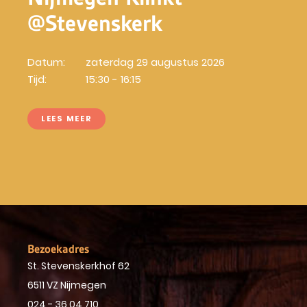
@Stevenskerk
Datum:
zaterdag 29 augustus 2026
Tijd:
15:30 - 16:15
LEES MEER
Bezoekadres
St. Stevenskerkhof 62
6511 VZ Nijmegen
024 - 36 04 710