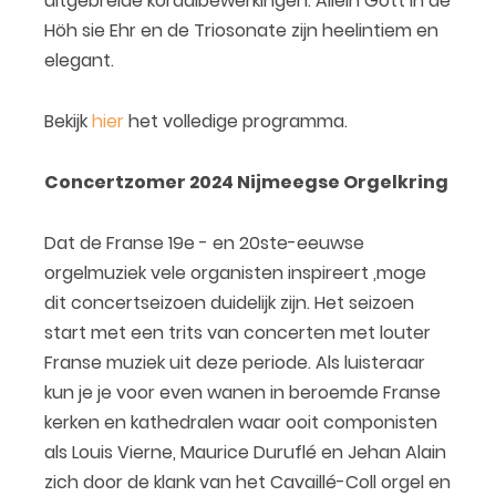
uitgebreide koraalbewerkingen. Allein Gott in de
Höh sie Ehr en de Triosonate zijn heelintiem en
elegant.
Bekijk
hier
het volledige programma.
Concertzomer 2024 Nijmeegse Orgelkring
Dat de Franse 19e - en 20ste-eeuwse
orgelmuziek vele organisten inspireert ,moge
dit concertseizoen duidelijk zijn. Het seizoen
start met een trits van concerten met louter
Franse muziek uit deze periode. Als luisteraar
kun je je voor even wanen in beroemde Franse
kerken en kathedralen waar ooit componisten
als Louis Vierne, Maurice Duruflé en Jehan Alain
zich door de klank van het Cavaillé-Coll orgel en