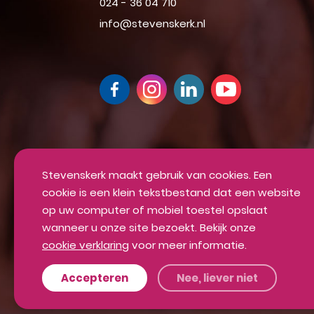
024 - 36 04 710
info@stevenskerk.nl
Up-to-date blijven van alle mooie din
Inschrijven voor onze nieuwsbrief
Stevenskerk maakt gebruik van cookies. Een
cookie is een klein tekstbestand dat een website
INSCHRIJVEN
op uw computer of mobiel toestel opslaat
wanneer u onze site bezoekt. Bekijk onze
cookie verklaring
voor meer informatie.
Algemene voorwaarden
Privacyverklaring
Accepteren
Nee, liever niet