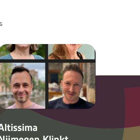
G
Altissima
Nijmegen Klinkt