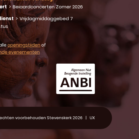
ert
>
Beiaardconcerten Zomer 2026
ienst
>
Vrijdagmiddaggebed 7
tus
alle
openingstijden
of
nde evenementen
 rechten voorbehouden Stevenskerk 2026
UX