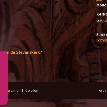
Conc
Kerkd
augus
Bekijk 
kome
gen in de Stevenskerk?
Disclaimer
Colofon
Alle