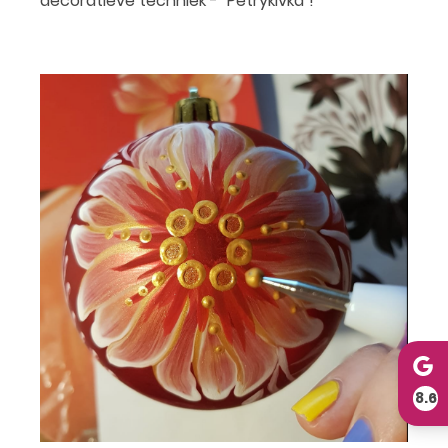
decoratieve techniek - "Petrykivka"!
8.6