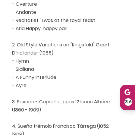
- Overture
- Andante
- Recitatief 'Twas at the royal feast
- Aria Happy, happy pair
2. Old Style Variations on "Kingsfold" Geert
D’hollander (1965)
- Hymn
- Siciliana
- A Funny Interlude
- Ayre
3. Pavana - Capricho, opus 12 Isaac Albéniz
8.6
(1860 - 1909)
4. Sueño trémolo Francisco Tárrega (1852-
1909)