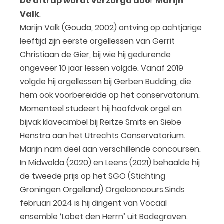
De aftrap wordt verzorgd doo
r
Marijn
Valk
.
Marijn Valk (Gouda, 2002) ontving op achtjarige
leeftijd zijn eerste orgellessen van Gerrit
Christiaan de Gier, bij wie hij gedurende
ongeveer 10 jaar lessen volgde. Vanaf 2019
volgde hij orgellessen bij Gerben Budding, die
hem ook voorbereidde op het conservatorium.
Momenteel studeert hij hoofdvak orgel en
bijvak klavecimbel bij Reitze Smits en Siebe
Henstra aan het Utrechts Conservatorium.
Marijn nam deel aan verschillende concoursen.
In Midwolda (2020) en Leens (2021) behaalde hij
de tweede prijs op het SGO (Stichting
Groningen Orgelland) Orgelconcours.Sinds
februari 2024 is hij dirigent van Vocaal
ensemble ‘Lobet den Herrn’ uit Bodegraven.