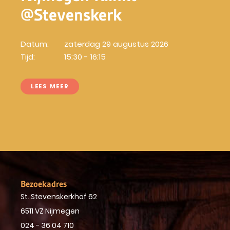
@Stevenskerk
Datum:
zaterdag 29 augustus 2026
Tijd:
15:30 - 16:15
LEES MEER
Bezoekadres
St. Stevenskerkhof 62
6511 VZ Nijmegen
024 - 36 04 710