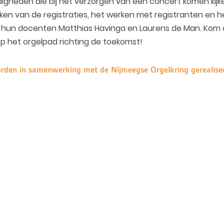
rdigheden die bij het verzorgen van een concert komen kij
 van de registraties, het werken met registranten en h
r hun docenten Matthias Havinga en Laurens de Man. Kom o
p het orgelpad richting de toekomst!
worden in samenwerking met de Nijmeegse Orgelkring gerealise