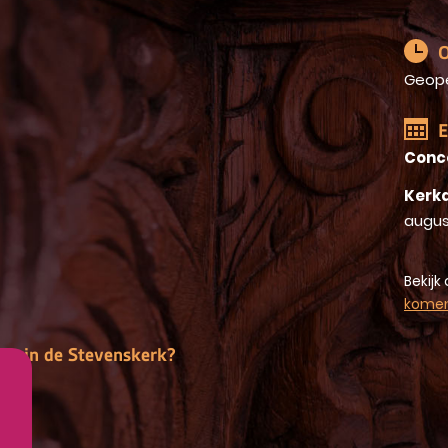
O
Geop
E
Conc
Kerkd
augus
Bekijk 
kome
gen in de Stevenskerk?