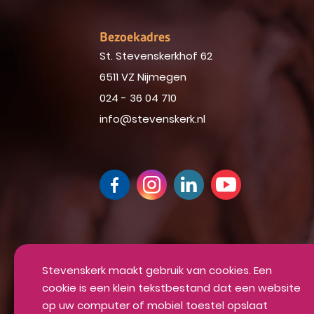
Bezoekadres
St. Stevenskerkhof 62
6511 VZ Nijmegen
024 - 36 04 710
info@stevenskerk.nl
Up-to-date blijven van alle mooie din
Inschrijven voor onze nieuwsbrief
Stevenskerk maakt gebruik van cookies. Een
cookie is een klein tekstbestand dat een website
INSCHRIJVEN
op uw computer of mobiel toestel opslaat