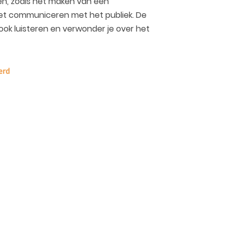
ken, zoals het maken van een
et communiceren met het publiek. De
ok luisteren en verwonder je over het
erd