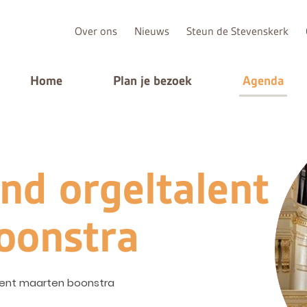
Over ons
Nieuws
Steun de Stevenskerk
Home
Plan je bezoek
Agenda
d orgeltalent
oonstra
ent maarten boonstra