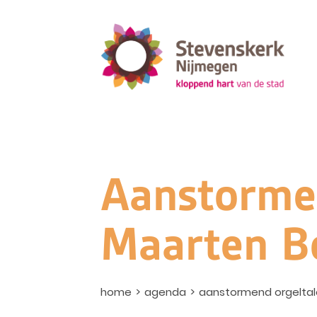
Aanstormen
Maarten B
home
agenda
aanstormend orgeltal