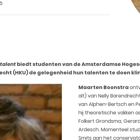
6
talent
biedt studenten van de Amsterdamse Hogesch
cht (HKU) de gelegenheid hun talenten te doen klin
Maarten Boonstra
ontv
alt) van Nelly Barendrech
van Alphen-Bertsch en Pe
hij theoretische vakken 
Folkert Grondsma, Gerard
Ardesch. Momenteel studee
Smits aan het conservat