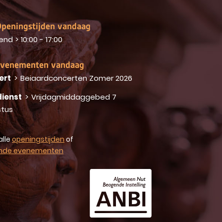
peningstijden vandaag
end
>
10:00 - 17:00
venementen vandaag
ert
>
Beiaardconcerten Zomer 2026
ienst
>
Vrijdagmiddaggebed 7
tus
alle
openingstijden
of
nde evenementen