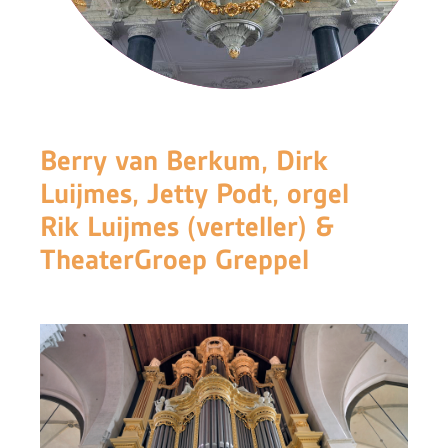
Berry van Berkum, Dirk
Luijmes, Jetty Podt, orgel
Rik Luijmes (verteller) &
TheaterGroep Greppel